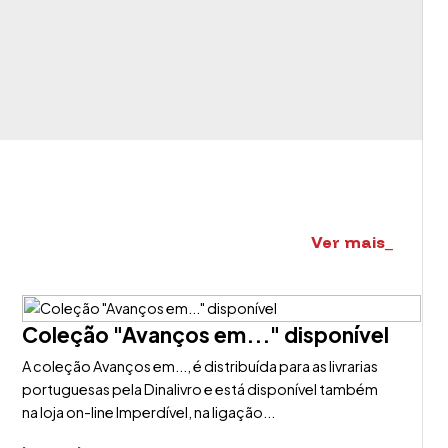
Ver mais_
Coleção "Avanços em..." disponível
A coleção Avanços em..., é distribuída para as livrarias
portuguesas pela Dinalivro e está disponível também
na loja on-line Imperdível, na ligação...