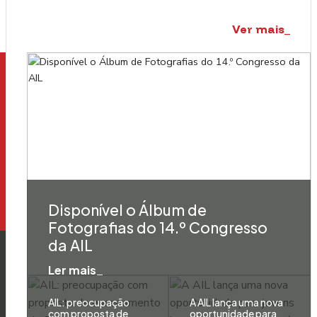
Ver mais_
Disponível o Álbum de
Fotografias do 14.º Congresso
da AIL
Ler mais_
AIL: preocupação
A AIL lança uma nova
com proposta de
oportunidade para